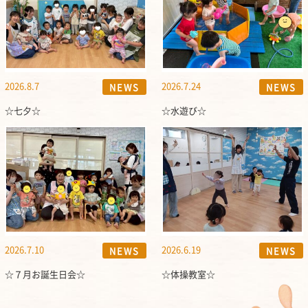
2026.8.7
2026.7.24
NEWS
NEWS
☆七夕☆
☆水遊び☆
2026.7.10
2026.6.19
NEWS
NEWS
☆７月お誕生日会☆
☆体操教室☆